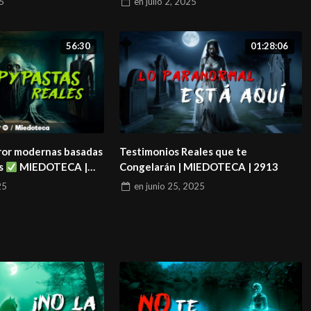
25
en
julio 2, 2025
56:30
01:28:06
rror modernas basadas
Testimonios Reales que te
es
MIEDOTECA |
Congelarán | MIEDOTECA | 2913
25
en
junio 25, 2025