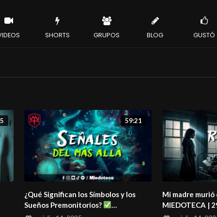
VIDEOS
SHORTS
GRUPOS
BLOG
GUSTÓ
35
59:21
¿Qué Significan los Símbolos y los
Mi madre murió
Sueños Premonitorios?
MIEDOTECA | 2
MIEDOTECA | 2937