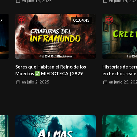
en
julio 14, 2025
en
julio 14, 20
07
01:04:43
Seres que Habitan el Reino de los
Historias de te
Muertos
MIEDOTECA | 2929
en hechos real
2916
en
julio 2, 2025
en
junio 25, 20