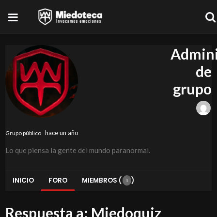
Admini
de
grupo
hace un año
Grupo público
Lo que piensa la gente del mundo paranormal.
INICIO
FORO
MIEMBROS (
)
1
Respuesta a: Miedoquiz