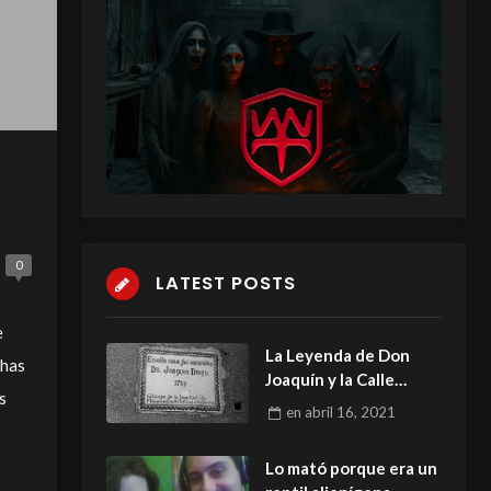
0
LATEST POSTS
e
La Leyenda de Don
chas
Joaquín y la Calle
s
Donceles.
en
abril 16, 2021
Lo mató porque era un