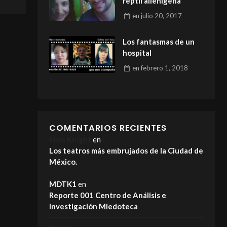
reptil alienígena
en
julio 20, 2017
Los fantasmas de un
hospital
en
febrero 1, 2018
COMENTARIOS RECIENTES
Elvis Knight
en
Los teatros más embrujados de la Ciudad de
México.
MDTK1
en
Reporte 001 Centro de Análisis e
Investigación Miedoteca