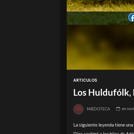
ARTICULOS
Los Huldufólk,
MIEDOTECA
en
nov
La siguiente leyenda tiene una 
Dios castigó a los hijos de Adá