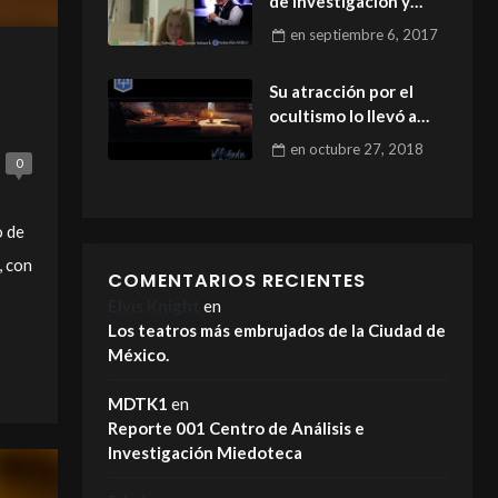
de Investigación y
Análisis MIEDOTECA
en
septiembre 6, 2017
Su atracción por el
ocultismo lo llevó a
vivir una experiencia
en
octubre 27, 2018
espeluznante
0
o de
, con
COMENTARIOS RECIENTES
Elvis Knight
en
Los teatros más embrujados de la Ciudad de
México.
MDTK1
en
Reporte 001 Centro de Análisis e
Investigación Miedoteca