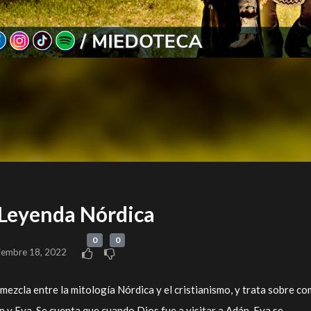
 Leyenda Nórdica
0
0
iembre 18, 2022
mezcla entre la mitología Nórdica y el cristianismo, y trata sobre c
n y Eva. Se cuenta que cuando Dios fue a visitar a Adán, Eva se