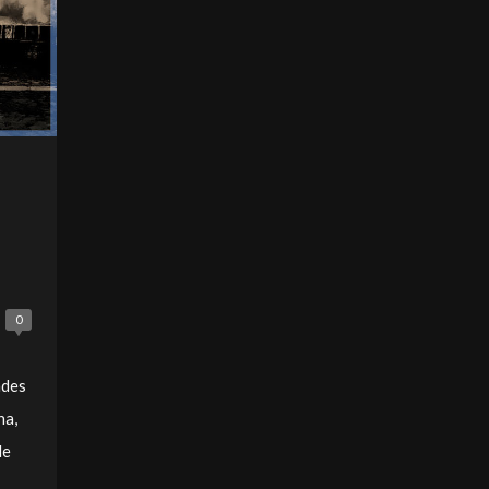
0
ndes
na,
de