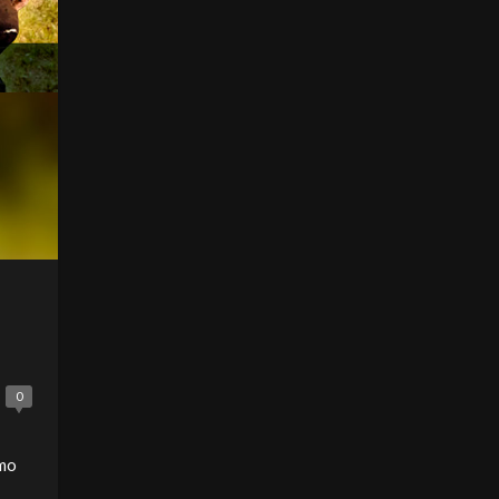
0
omo