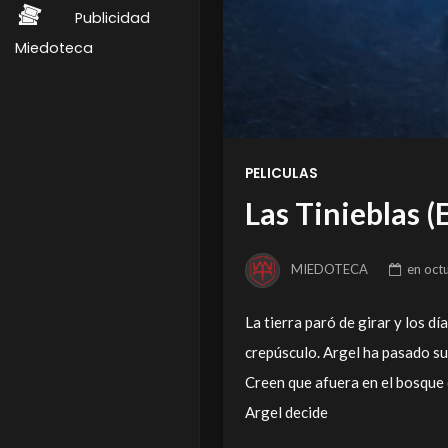
Publicidad
Miedoteca
PELICULAS
Las Tinieblas 
MIEDOTECA
en
oct
La tierra paró de girar y los d
crepúsculo. Argel ha pasado su
Creen que afuera en el bosque
Argel decide