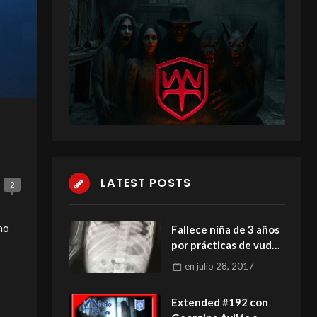
LATEST POSTS
2
rno
Fallece niña de 3 años
por prácticas de vudú
y magia negra
en
julio 28, 2017
Extended #192 con