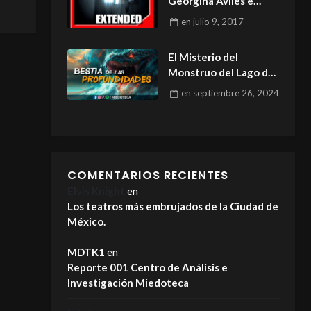
Georgina Avilés e
Ignacio Muñoz 09 julio
en
julio 9, 2017
2017
El Misterio del
Monstruo del Lago de
Chapala
en
septiembre 26, 2024
COMENTARIOS RECIENTES
Elvis Knight
en
Los teatros más embrujados de la Ciudad de
México.
MDTK1
en
Reporte 001 Centro de Análisis e
Investigación Miedoteca