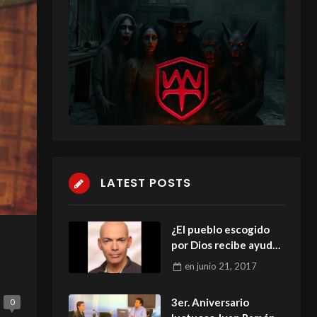
LATEST POSTS
¿El pueblo escogido
por Dios recibe ayuda
de seres espirituales?
en
junio 21, 2017
3er. Aniversario
0