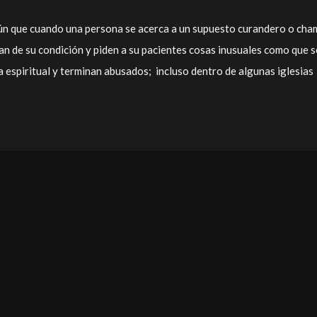
n que cuando una persona se acerca a un supuesto curandero o cha
n de su condición y piden a su pacientes cosas inusuales como que s
a espiritual y terminan abusados; incluso dentro de algunas iglesias