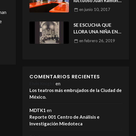
luctuoso Juan Ramón
Sénz (2a. parte)
en
junio 10, 2017
man
e
SE ESCUCHA QUE
LLORA UNA NIÑA EN
LA IGLESIA DE
en
febrero 26, 2019
TENAYUCA
COMENTARIOS RECIENTES
Elvis Knight
en
Los teatros más embrujados de la Ciudad de
México.
MDTK1
en
Reporte 001 Centro de Análisis e
Investigación Miedoteca