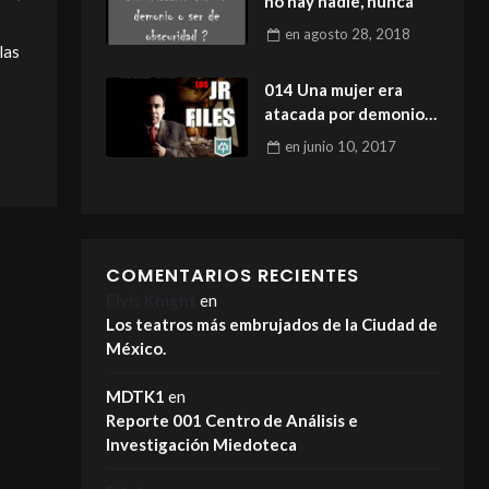
no hay nadie, nunca
en
agosto 28, 2018
las
014 Una mujer era
atacada por demonios
Incubos
en
junio 10, 2017
COMENTARIOS RECIENTES
Elvis Knight
en
Los teatros más embrujados de la Ciudad de
México.
MDTK1
en
Reporte 001 Centro de Análisis e
Investigación Miedoteca