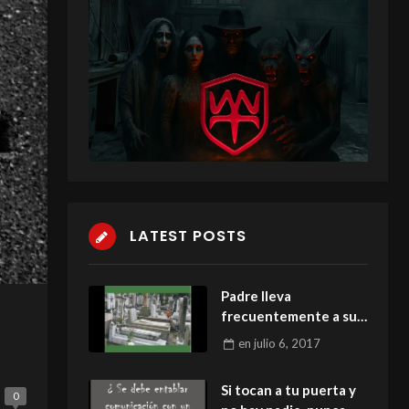
LATEST POSTS
Padre lleva
frecuentemente a su
pequeña hija a la
en
julio 6, 2017
tumba para que se
vaya acostumbrando
Si tocan a tu puerta y
0