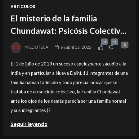
ARTICULOS
El misterio de la familia
Chundawat: Psicósis Colectiva,
homicidio o suicidio.
0
0
0
MIEDOTECA
en
abril 12, 2022
El 1 de julio de 2018 un suceso espeluznante sacudió a la
India y en particular a Nueva Delhi, 11 integrantes de una
familia habían fallecido y todo parecía indicar que se
trataba de un suicidio colectivo, la Familia Chundawat,
ante los ojos de los demás parecía ser una familia normal
y sus integrantes (7
Seguir leyendo