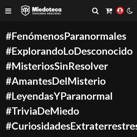
#FenómenosParanormales
#ExplorandoLoDesconocido
#MisteriosSinResolver
#AmantesDelMisterio
#LeyendasYParanormal
#TriviaDeMiedo
#CuriosidadesExtraterrestre