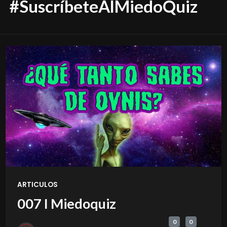
#SuscríbeteAlMiedoQuiz
ARTICULOS
007 I Miedoquiz
0
0