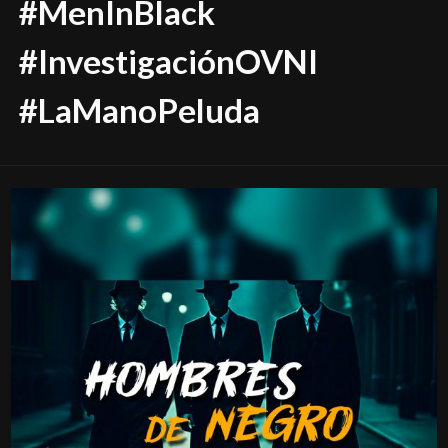
#MenInBlack
#InvestigaciónOVNI
#LaManoPeluda