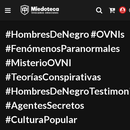
#HombresDeNegro #OVNIs
#FenómenosParanormales
#MisterioOVNI
#TeoríasConspirativas
#HombresDeNegroTestimon
#AgentesSecretos
#CulturaPopular