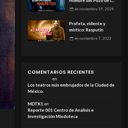
Hombre del Pozo de la
Casa
en
noviembre 19, 2024
Profeta, vidente y
místico: Rasputín
en
noviembre 7, 2022
COMENTARIOS RECIENTES
Elvis Knight
en
Los teatros más embrujados de la Ciudad de
México.
MDTK1
en
Reporte 001 Centro de Análisis e
Investigación Miedoteca