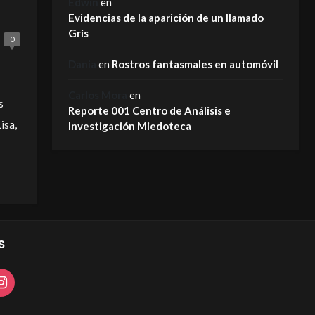
Edwin
en
Evidencias de la aparición de un llamado
Gris
0
Dania
en
Rostros fantasmales en automóvil
Carlos Mora
en
s
Reporte 001 Centro de Análisis e
isa,
Investigación Miedoteca
S