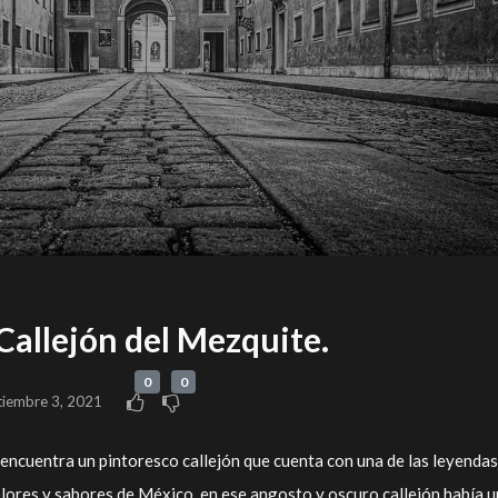
Callejón del Mezquite.
0
0
tiembre 3, 2021
encuentra un pintoresco callejón que cuenta con una de las leyenda
olores y sabores de México, en ese angosto y oscuro callejón había 