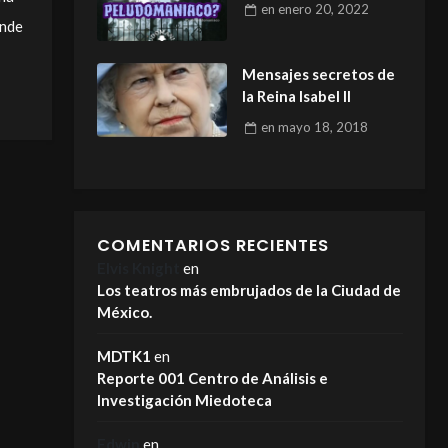
en
enero 20, 2022
onde
Mensajes secretos de
la Reina Isabel II
en
mayo 18, 2018
COMENTARIOS RECIENTES
Elvis Knight
en
Los teatros más embrujados de la Ciudad de
México.
MDTK1
en
Reporte 001 Centro de Análisis e
Investigación Miedoteca
Edwin
en