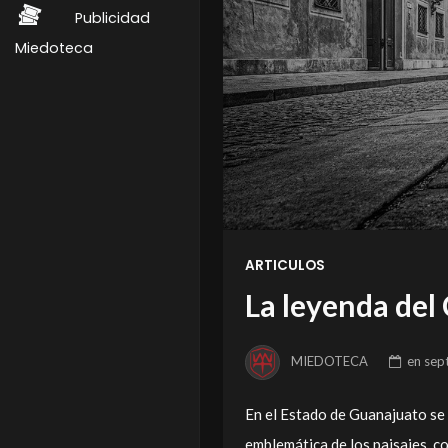
Publicidad
Miedoteca
ARTICULOS
La leyenda del 
MIEDOTECA
en
sep
En el Estado de Guanajuato se 
emblemática de los paisajes, c