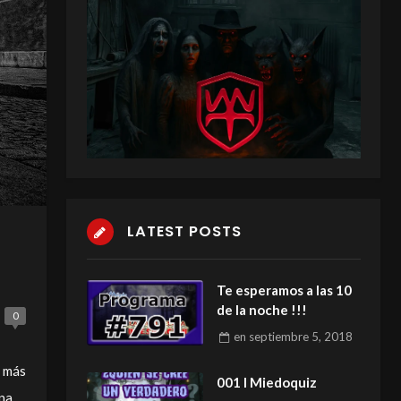
LATEST POSTS
Te esperamos a las 10
de la noche !!!
0
en
septiembre 5, 2018
s más
001 I Miedoquiz
una