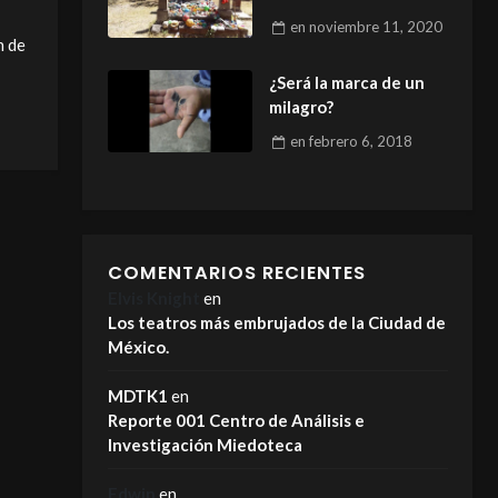
obscuridad
en
noviembre 11, 2020
n de
¿Será la marca de un
milagro?
en
febrero 6, 2018
COMENTARIOS RECIENTES
Elvis Knight
en
Los teatros más embrujados de la Ciudad de
México.
MDTK1
en
Reporte 001 Centro de Análisis e
Investigación Miedoteca
Edwin
en