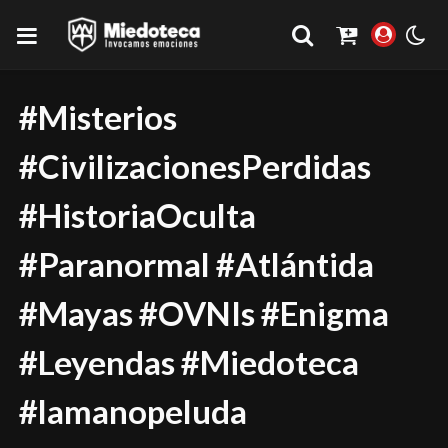
#Misterios
#CivilizacionesPerdidas
#HistoriaOculta
#Paranormal #Atlántida
#Mayas #OVNIs #Enigma
#Leyendas #Miedoteca
#lamanopeluda