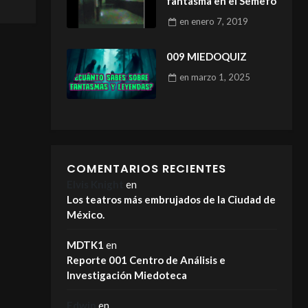
fantasma en el Semefo
en
enero 7, 2019
009 MIEDOQUIZ
en
marzo 1, 2025
COMENTARIOS RECIENTES
Elvis Knight
en
Los teatros más embrujados de la Ciudad de
México.
MDTK1
en
Reporte 001 Centro de Análisis e
Investigación Miedoteca
Edwin
en