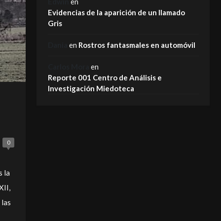
Edwin
en
Evidencias de la aparición de un llamado
Gris
Dania
en
Rostros fantasmales en automóvil
Carlos Mora
en
Reporte 001 Centro de Análisis e
Investigación Miedoteca
0
s la
XII,
 las