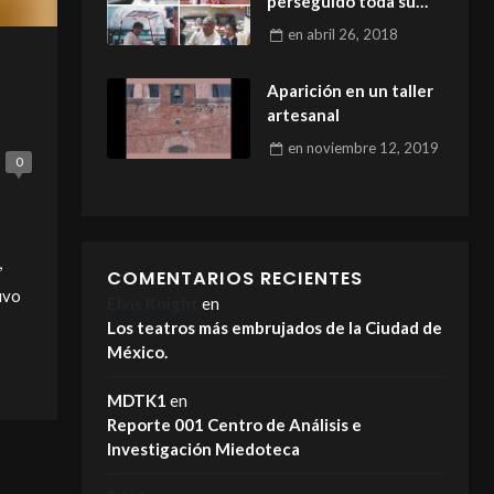
perseguido toda su
vida
en
abril 26, 2018
Aparición en un taller
artesanal
en
noviembre 12, 2019
0
,
COMENTARIOS RECIENTES
uvo
Elvis Knight
en
Los teatros más embrujados de la Ciudad de
México.
MDTK1
en
Reporte 001 Centro de Análisis e
Investigación Miedoteca