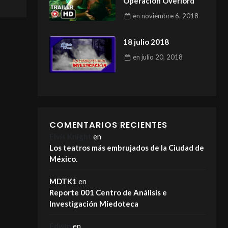
Operación Overlord
en
noviembre 6, 2018
18 julio 2018
en
julio 20, 2018
COMENTARIOS RECIENTES
Elvis Knight
en
Los teatros más embrujados de la Ciudad de
México.
MDTK1
en
Reporte 001 Centro de Análisis e
Investigación Miedoteca
Edwin
en