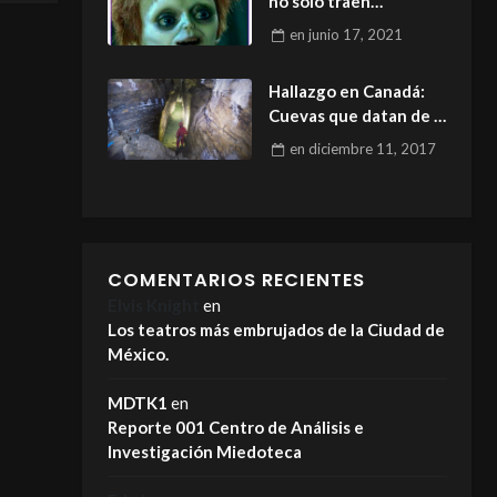
no solo traen
cansancio… traen algo
en
junio 17, 2021
más
Hallazgo en Canadá:
Cuevas que datan de la
Era del Hielo
en
diciembre 11, 2017
COMENTARIOS RECIENTES
Elvis Knight
en
Los teatros más embrujados de la Ciudad de
México.
MDTK1
en
Reporte 001 Centro de Análisis e
Investigación Miedoteca