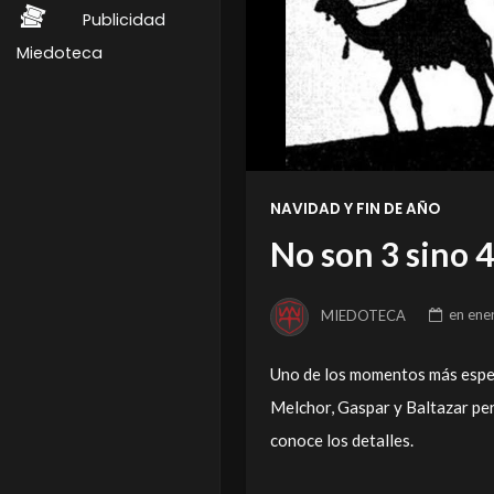
Publicidad
Miedoteca
NAVIDAD Y FIN DE AÑO
No son 3 sino 
MIEDOTECA
en
ene
Uno de los momentos más espec
Melchor, Gaspar y Baltazar pe
conoce los detalles.