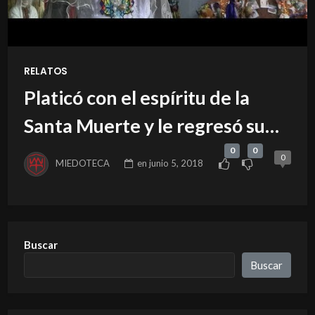
RELATOS
Platicó con el espíritu de la
Santa Muerte y le regresó su
salud a cambio de …
0
0
0
MIEDOTECA
en
junio 5, 2018
Buscar
Buscar