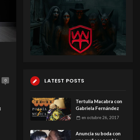
LATEST POSTS
0
Tertulia Macabra con
Gabriela Fernández
3
en
octubre 26, 2017
Anuncia su boda con