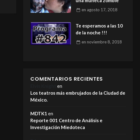
una muñeca zombie
en
agosto 17, 2018
Te esperamos a las 10
de la noche !!!
en
noviembre 8, 2018
COMENTARIOS RECIENTES
Elvis Knight
en
Los teatros más embrujados de la Ciudad de
México.
MDTK1
en
Reporte 001 Centro de Análisis e
Investigación Miedoteca