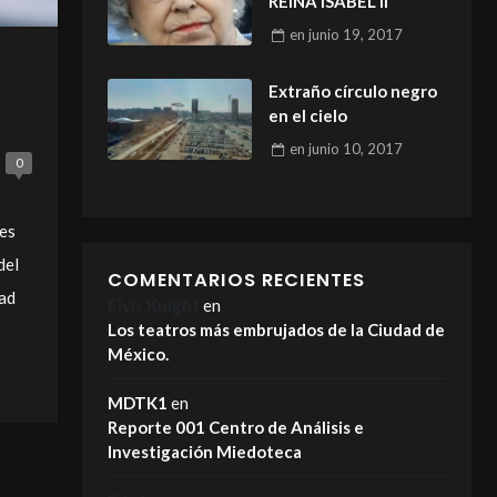
REINA ISABEL II
en
junio 19, 2017
Extraño círculo negro
en el cielo
en
junio 10, 2017
0
res
del
COMENTARIOS RECIENTES
dad
Elvis Knight
en
Los teatros más embrujados de la Ciudad de
México.
MDTK1
en
Reporte 001 Centro de Análisis e
Investigación Miedoteca