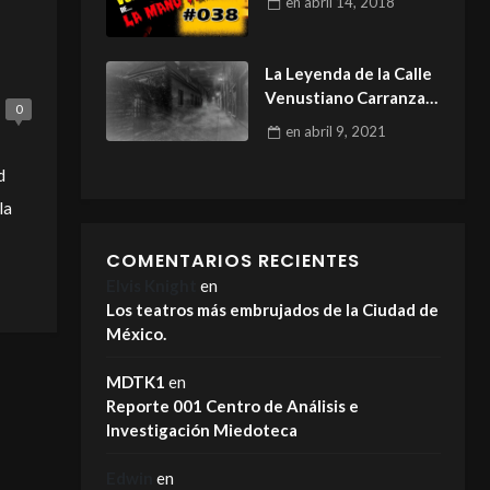
en
abril 14, 2018
La Leyenda de la Calle
Venustiano Carranza
0
#7.
en
abril 9, 2021
d
la
COMENTARIOS RECIENTES
Elvis Knight
en
Los teatros más embrujados de la Ciudad de
México.
MDTK1
en
Reporte 001 Centro de Análisis e
Investigación Miedoteca
Edwin
en