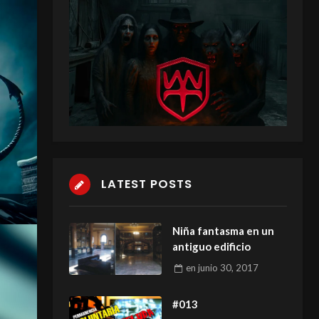
LATEST POSTS
Niña fantasma en un
antiguo edificio
en
junio 30, 2017
#013