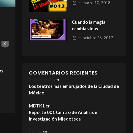
en
marzo 10, 2018
Cuando la magia
cambia vidas
en
octubre 26, 2017
0
os
COMENTARIOS RECIENTES
Elvis Knight
en
Los teatros más embrujados de la Ciudad de
México.
MDTK1
en
Reporte 001 Centro de Análisis e
Investigación Miedoteca
Edwin
en