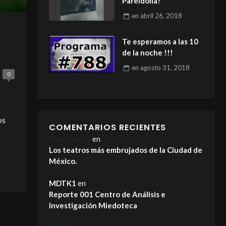
Pareidolia?
en
abril 26, 2018
Te esperamos a las 10
de la noche !!!
en
agosto 31, 2018
0
os
COMENTARIOS RECIENTES
Elvis Knight
en
Los teatros más embrujados de la Ciudad de
México.
MDTK1
en
Reporte 001 Centro de Análisis e
Investigación Miedoteca