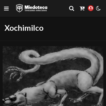
Xochimilco