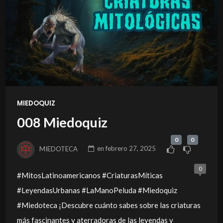
MIEDOQUIZ
008 Miedoquiz
0
0
MIEDOTECA
en
febrero 27, 2025
0
#MitosLatinoamericanos #CriaturasMíticas
#LeyendasUrbanas #LaManoPeluda #Miedoquiz
#Miedoteca ¡Descubre cuánto sabes sobre las criaturas
más fascinantes y aterradoras de las leyendas y