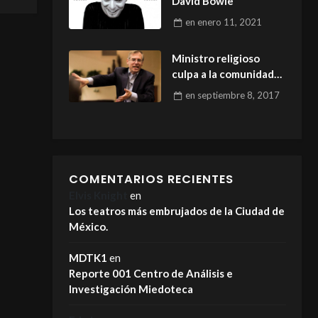
David Bowie
en
enero 11, 2021
Ministro religioso
culpa a la comunidad
LGTB de los desastres
en
septiembre 8, 2017
naturales
COMENTARIOS RECIENTES
Elvis Knight
en
Los teatros más embrujados de la Ciudad de
México.
MDTK1
en
Reporte 001 Centro de Análisis e
Investigación Miedoteca