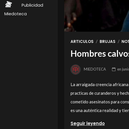
Publicidad
Miedoteca
/
/
ARTICULOS
BRUJAS
NOT
Hombres calvos
MIEDOTECA
en
juni
La arraigada creencia africana 
practicas de curanderos y hech
cometido asesinatos para conseg
es una auténtica realidad y tie
Seguir leyendo