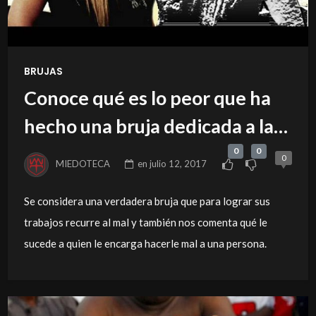
BRUJAS
Conoce qué es lo peor que ha
hecho una bruja dedicada a la
magia negra
0
0
0
MIEDOTECA
en
julio 12, 2017
Se considera una verdadera bruja que para lograr sus
trabajos recurre al mal y también nos comenta qué le
sucede a quien le encarga hacerle mal a una persona.