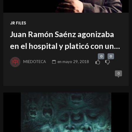
JR FILES
Juan Ramón Saénz agonizaba
en el hospital y platicó con una
compañera de radio
0
0
MIEDOTECA
en
mayo 29, 2018
0