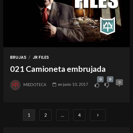
/
BRUJAS
JR FILES
021 Camioneta embrujada
0
0
0
MIEDOTECA
en
junio 10, 2017
1
2
…
4