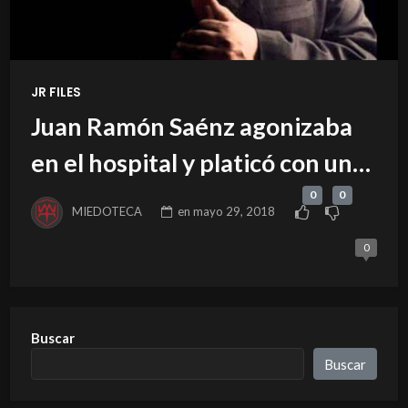
JR FILES
Juan Ramón Saénz agonizaba
en el hospital y platicó con una
compañera de radio
0
0
MIEDOTECA
en
mayo 29, 2018
0
Buscar
Buscar