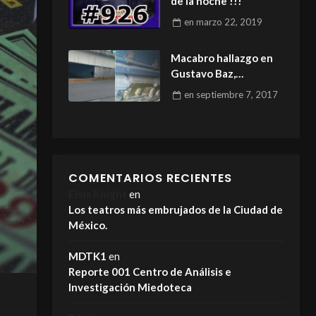
de la noche !!!
en
marzo 22, 2019
Macabro hallazgo en
Gustavo Baz,
Tlalnepantla, Estado
en
septiembre 7, 2017
de México
COMENTARIOS RECIENTES
Elvis Knight
en
Los teatros más embrujados de la Ciudad de
México.
MDTK1
en
Reporte 001 Centro de Análisis e
Investigación Miedoteca