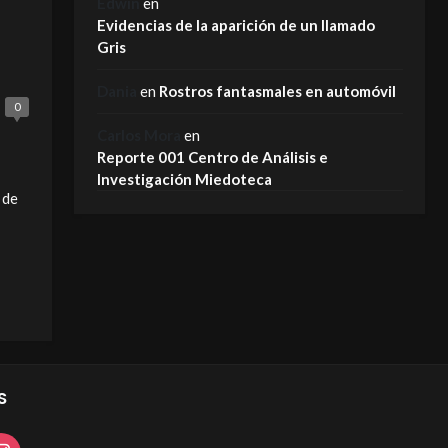
Edwin
en
Evidencias de la aparición de un llamado
Gris
Dania
en
Rostros fantasmales en automóvil
0
Carlos Mora
en
Reporte 001 Centro de Análisis e
Investigación Miedoteca
 de
S