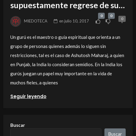
supuestamente regrese de su
estado de meditación
0
0
0
MIEDOTECA
en
julio 10, 2017
Un gurú es el maestro o guía espiritual que orienta a un
grupo de personas quienes además lo siguen sin
restricciones, tal es el caso de Ashutosh Maharaj, a quien
en Punjab, la India lo consideran semidios. En la India los
gurús juegan un papel muy importante en la vida de
muchos fieles, a quienes
Seguir leyendo
Buscar
Buscar