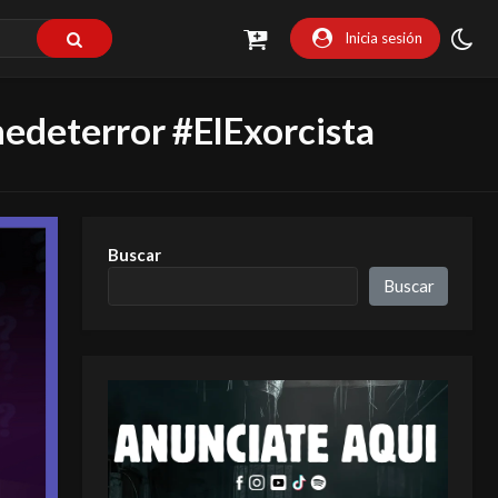
Inicia sesión
deterror #ElExorcista
Buscar
Buscar