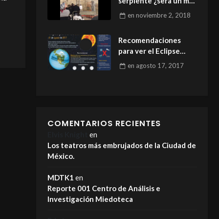
serpiente ¿será un mal
presagio?
en
noviembre 2, 2018
Recomendaciones
para ver el Eclipse
Parcial de Sol sin
en
agosto 17, 2017
riesgo para la salud
COMENTARIOS RECIENTES
Elvis Knight
en
Los teatros más embrujados de la Ciudad de
México.
MDTK1
en
Reporte 001 Centro de Análisis e
Investigación Miedoteca