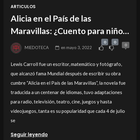
ARTICULOS
Alicia en el País de las
Maravillas: ¿Cuento para niños
o una verdadera pesadilla?.
0
0
0
MIEDOTECA
en
mayo 3, 2022
Lewis Carroll fue un escritor, matemático y fotógrafo,
que alcanzó fama Mundial después de escribir su obra
cumbre “Alicia en el País de las Maravillas”, la novela fue
traducida a un centenar de idiomas, tuvo adaptaciones
para radio, televisión, teatro, cine, juegos y hasta
videojuegos, tanta es su popularidad que cada 4 de julio
se
Seguir leyendo