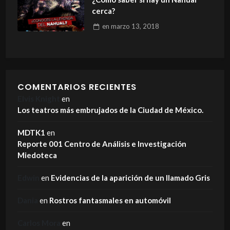
cerca?
en
marzo 13, 2018
COMENTARIOS RECIENTES
Elvis Knight
en
Los teatros más embrujados de la Ciudad de México.
MDTK1
en
Reporte 001 Centro de Análisis e Investigación
Miedoteca
Edwin
en
Evidencias de la aparición de un llamado Gris
Dania
en
Rostros fantasmales en automóvil
Carlos Mora
en