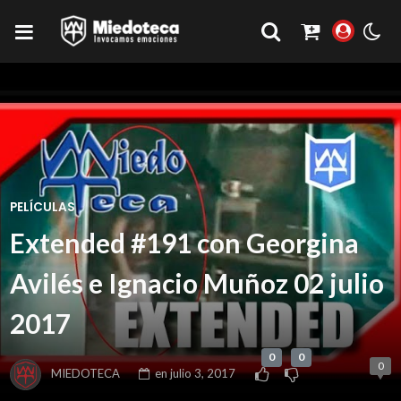
PELÍCULAS
Extended #191 con Georgina
Avilés e Ignacio Muñoz 02 julio
2017
0
0
0
MIEDOTECA
en
julio 3, 2017