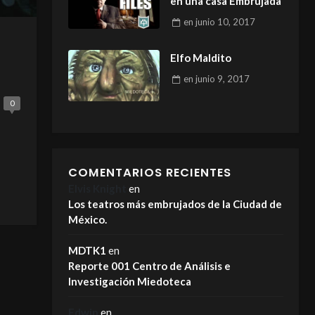
en una casa Embrujada
en
junio 10, 2017
Elfo Maldito
en
junio 9, 2017
0
COMENTARIOS RECIENTES
Elvis Knight
en
Los teatros más embrujados de la Ciudad de
México.
MDTK1
en
Reporte 001 Centro de Análisis e
Investigación Miedoteca
Edwin
en