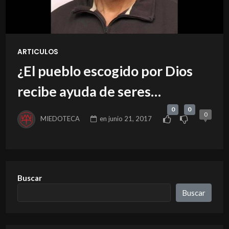
ARTICULOS
¿El pueblo escogido por Dios
recibe ayuda de seres
espirituales?
0
0
0
MIEDOTECA
en
junio 21, 2017
Buscar
Buscar