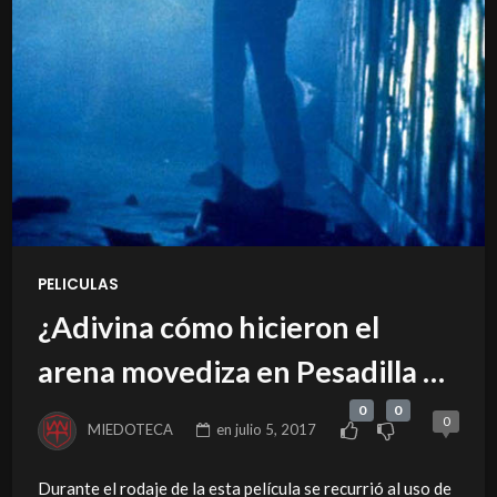
PELICULAS
¿Adivina cómo hicieron el
arena movediza en Pesadilla en
la calle del infierno?
0
0
0
MIEDOTECA
en
julio 5, 2017
Durante el rodaje de la esta película se recurrió al uso de