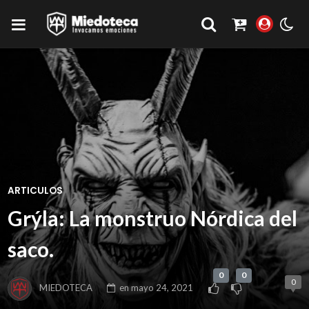
ARTICULOS
Grýla: La monstruo Nórdica del
saco.
0
0
0
MIEDOTECA
en
mayo 24, 2021