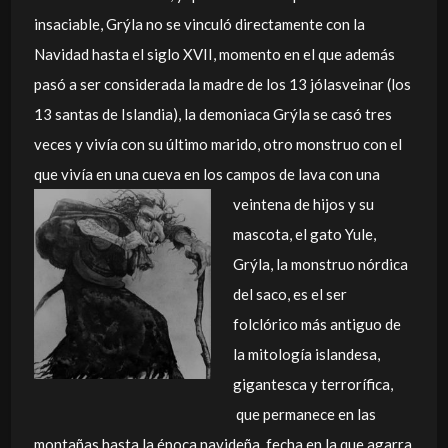
insaciable, Grýla no se vinculó directamente con la
Navidad hasta el siglo XVII, momento en el que además
pasó a ser considerada la madre de los 13 jólasveinar (los
13 santas de Islandia), la demoniaca Grýla se casó tres
veces y vivía con su último marido, otro monstruo con el
que vivía en una cueva en los campos de lava con una
veintena de hijos y su
mascota, el gato Yule,
Grýla, la monstruo nórdica
del saco, es el ser
folclórico más antiguo de
la mitología islandesa,
gigantesca y terrorífica,
que permanece en las
montañas hasta la época navideña, fecha en la que agarra