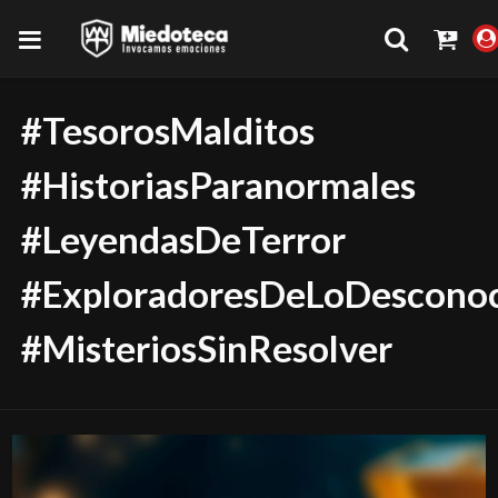
#TesorosMalditos
#HistoriasParanormales
#LeyendasDeTerror
#ExploradoresDeLoDescono
#MisteriosSinResolver