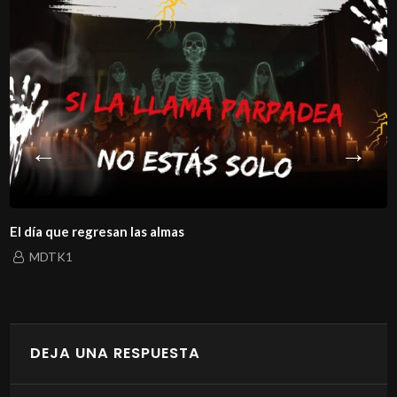
ía que regresan las almas
La h
MDTK1
DEJA UNA RESPUESTA