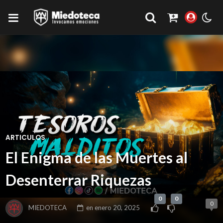
ARTICULOS
El Enigma de las Muertes al
Desenterrar Riquezas
0
0
0
MIEDOTECA
en
enero 20, 2025