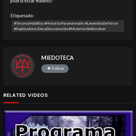
podría estar maldito?
Etiquetado:
#TesorosMalditos #HistoriasParanormales #LeyendasDeTerror
#ExploradoresDeLoDesconocido #MisteriosSinResolver
MIEDOTECA
Follow
RELATED VIDEOS