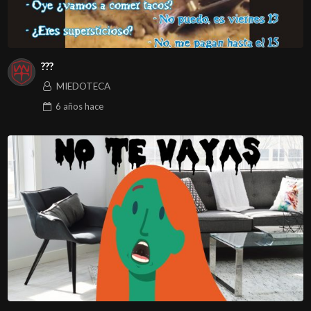
???
MIEDOTECA
6 años
hace