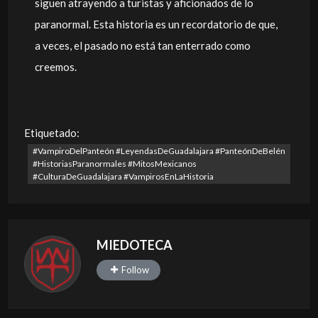
siguen atrayendo a turistas y aficionados de lo
paranormal. Esta historia es un recordatorio de que,
a veces, el pasado no está tan enterrado como
creemos.
Etiquetado:
#VampiroDelPanteón #LeyendasDeGuadalajara #PanteónDeBelén
#HistoriasParanormales #MitosMexicanos
#CulturaDeGuadalajara #VampirosEnLaHistoria
MIEDOTECA
Follow