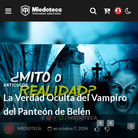
ARTICULOS
La Verdad Oculta del Vampiro
del Panteón de Belén
0
0
0
MIEDOTECA
en
octubre 7, 2024