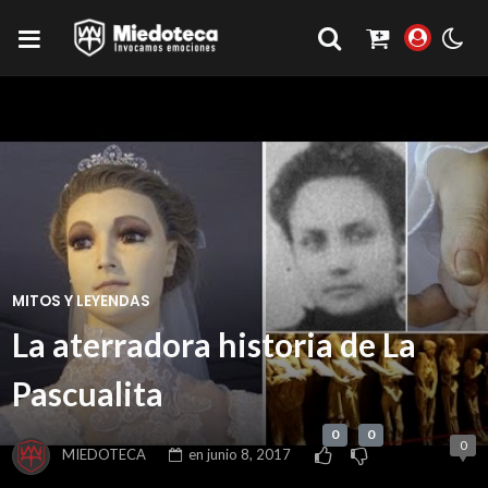
MITOS Y LEYENDAS
La aterradora historia de La
Pascualita
0
0
0
MIEDOTECA
en
junio 8, 2017