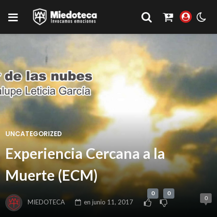
UNCATEGORIZED
Experiencia Cercana a la
Muerte (ECM)
0
0
0
MIEDOTECA
en
junio 11, 2017