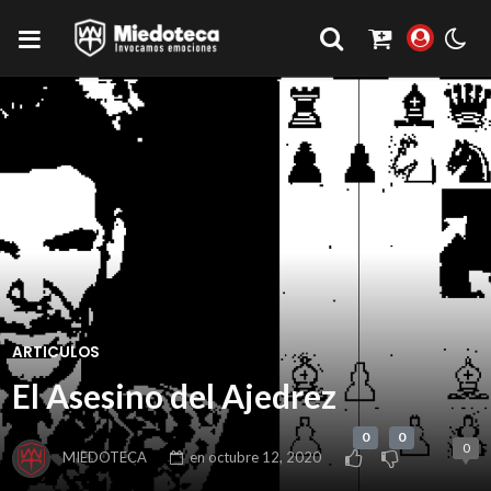
ARTICULOS
El Asesino del Ajedrez
0
0
0
MIEDOTECA
en
octubre 12, 2020