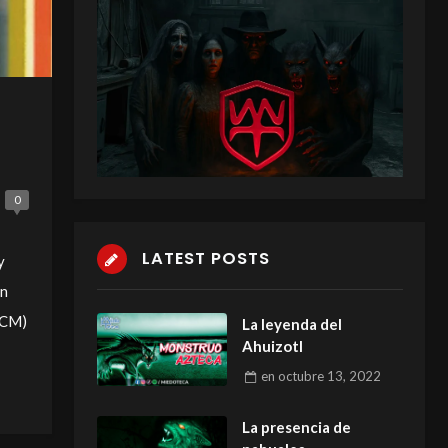
0
LATEST POSTS
y
ón
(ECM)
La leyenda del
Ahuizotl
en
octubre 13, 2022
La presencia de