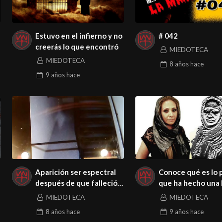
Estuvo en el infierno y no
# 042
creerás lo que encontró
MIEDOTECA
MIEDOTECA
8 años
hace
9 años
hace
Aparición ser espectral
Conoce qué es lo 
después de que falleció
que ha hecho una 
su hermana
dedicada a la mag
MIEDOTECA
MIEDOTECA
8 años
hace
9 años
hace