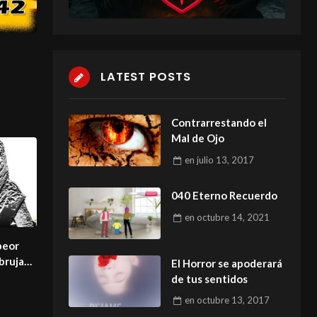
LATEST POSTS
Contrarrestando el
Mal de Ojo
en
julio 13, 2017
040 Eterno Recuerdo
en
octubre 14, 2021
peor
bruja
El Horror se apoderará
ia negra
de tus sentidos
en
octubre 13, 2017