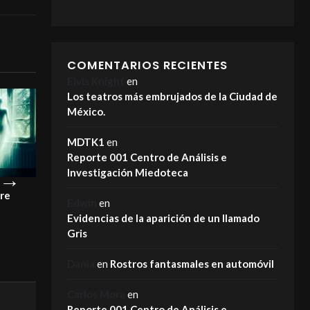
COMENTARIOS RECIENTES
Elvis Knight
en
Los teatros más embrujados de la Ciudad de
México.
MDTK1
en
Reporte 001 Centro de Análisis e
Investigación Miedoteca
pre
¡Este es el motivo por el que los
La Carreta Maldi
Edwin
en
fantasmas NO se van!
MIEDOTECA
Evidencias de la aparición de un llamado
MIEDOTECA
Gris
Dania
en
Rostros fantasmales en automóvil
Carlos Mora
en
Reporte 001 Centro de Análisis e