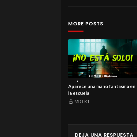
MORE POSTS
istoria de un amor que ni la
Aparece una mano fantasma en
rte logró enterrar
la escuela
MDTK1
MDTK1
DEJA UNA RESPUESTA